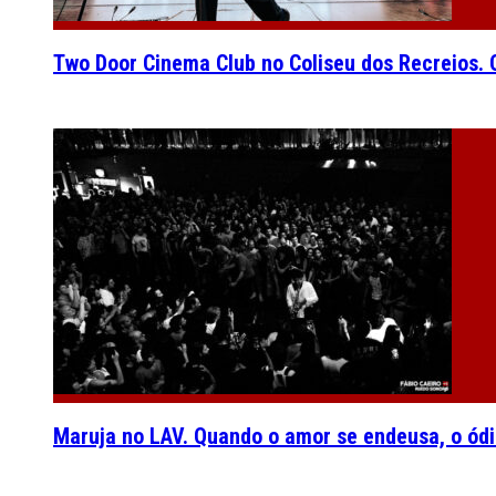
Two Door Cinema Club no Coliseu dos Recreios. O
Maruja no LAV. Quando o amor se endeusa, o ódi