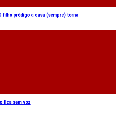
 filho pródigo a casa (sempre) torna
o fica sem voz