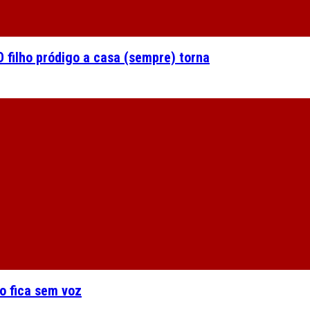
 filho pródigo a casa (sempre) torna
o fica sem voz