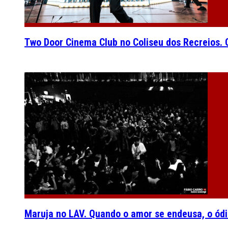
Two Door Cinema Club no Coliseu dos Recreios. O
Maruja no LAV. Quando o amor se endeusa, o ódi