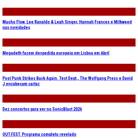
Mucho Flow. Lee Ranaldo & Leah Singer, Hannah Frances e Milkweed
nas novidades
Megadeth fazem despedida europeia em Lisboa em Abril
Post Punk Strikes Back Again. Test Dept., The Wolfgang Press e David
J encabeçam cartaz
Dez concertos para ver no SonicBlast 2026
OUT.FEST. Programa completo revelado