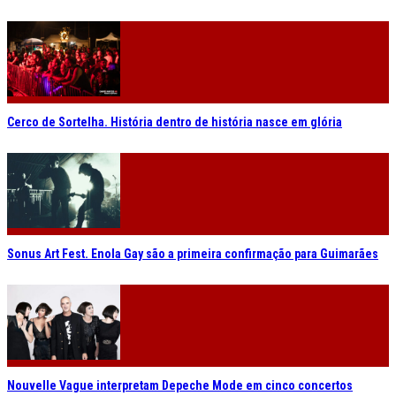
Cerco de Sortelha. História dentro de história nasce em glória
Sonus Art Fest. Enola Gay são a primeira confirmação para Guimarães
Nouvelle Vague interpretam Depeche Mode em cinco concertos