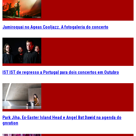
Jamiroquai no Ageas Cooljazz. A fotogaleria do concerto
IST IST de regresso a Portugal para dois concertos em Outubro
Park Jiha, Ex-Easter Island Head e Angel Bat Dawid na agenda do
gnration