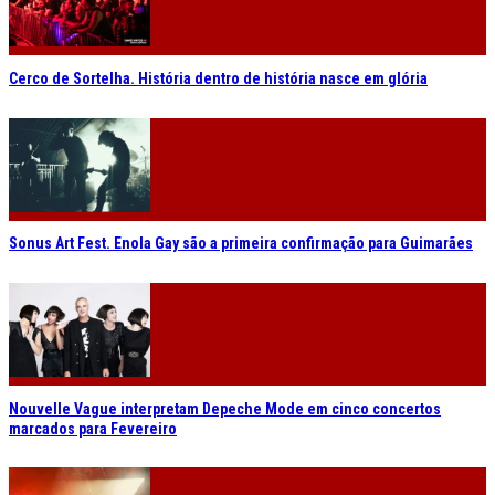
Cerco de Sortelha. História dentro de história nasce em glória
Sonus Art Fest. Enola Gay são a primeira confirmação para Guimarães
Nouvelle Vague interpretam Depeche Mode em cinco concertos
marcados para Fevereiro