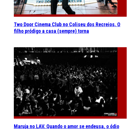
Two Door Cinema Club no Coliseu dos Recreios. O
filho pródigo a casa (sempre) torna
Maruja no LAV. Quando o amor se endeusa, o ódio