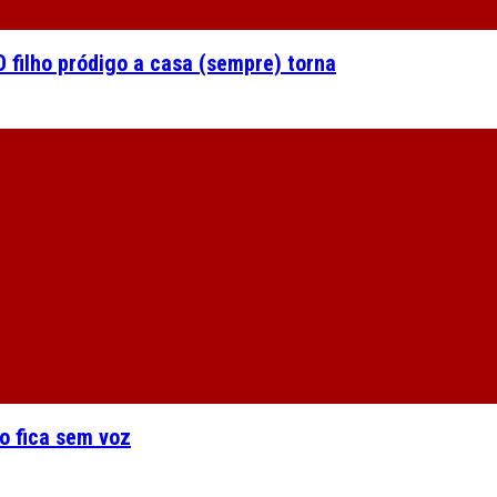
 filho pródigo a casa (sempre) torna
o fica sem voz