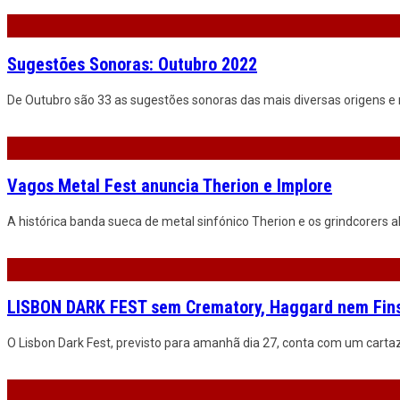
Sugestões Sonoras: Outubro 2022
De Outubro são 33 as sugestões sonoras das mais diversas origens e 
Vagos Metal Fest anuncia Therion e Implore
A histórica banda sueca de metal sinfónico Therion e os grindcorers
LISBON DARK FEST sem Crematory, Haggard nem Fins
O Lisbon Dark Fest, previsto para amanhã dia 27, conta com um cartaz