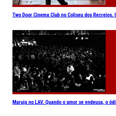
Two Door Cinema Club no Coliseu dos Recreios. O
Maruja no LAV. Quando o amor se endeusa, o ódi