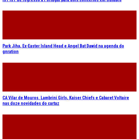
Park Jiha, Ex-Easter Island Head e Angel Bat Dawid na agenda do
gnration
CA Vilar de Mouros. Lambrini Girls, Kaiser Chiefs e Cabaret Voltaire
nas doze novidades do cartaz