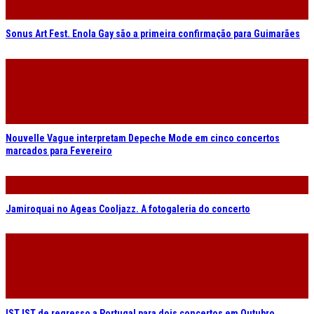
Sonus Art Fest. Enola Gay são a primeira confirmação para Guimarães
Nouvelle Vague interpretam Depeche Mode em cinco concertos
marcados para Fevereiro
Jamiroquai no Ageas Cooljazz. A fotogaleria do concerto
IST IST de regresso a Portugal para dois concertos em Outubro