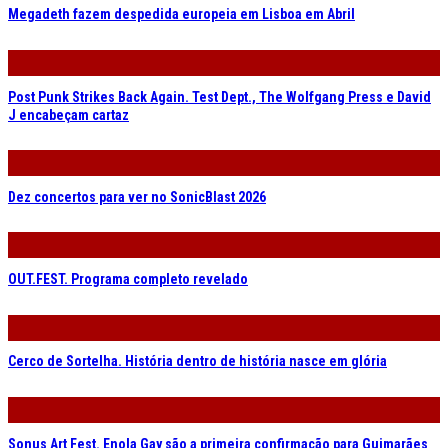
Megadeth fazem despedida europeia em Lisboa em Abril
Post Punk Strikes Back Again. Test Dept., The Wolfgang Press e David
J encabeçam cartaz
Dez concertos para ver no SonicBlast 2026
OUT.FEST. Programa completo revelado
Cerco de Sortelha. História dentro de história nasce em glória
Sonus Art Fest. Enola Gay são a primeira confirmação para Guimarães