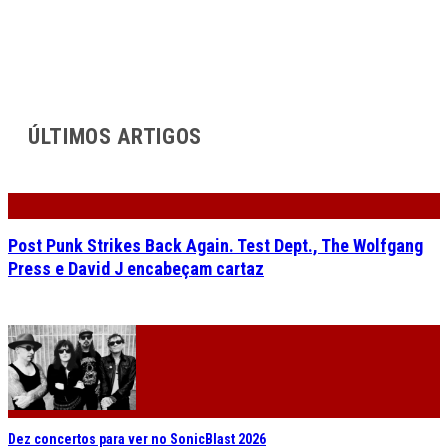
ÚLTIMOS ARTIGOS
Post Punk Strikes Back Again. Test Dept., The Wolfgang
Press e David J encabeçam cartaz
Dez concertos para ver no SonicBlast 2026