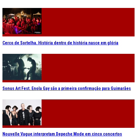
Cerco de Sortelha. História dentro de história nasce em glória
Sonus Art Fest. Enola Gay são a primeira confirmação para Guimarães
Nouvelle Vague interpretam Depeche Mode em cinco concertos