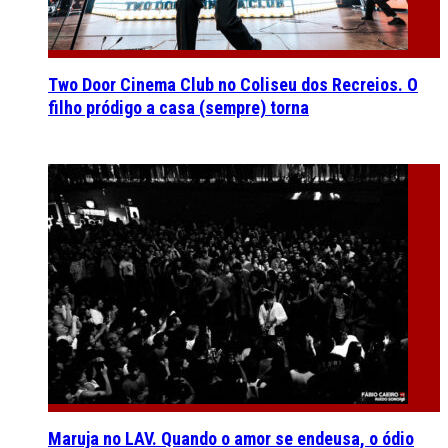
Two Door Cinema Club no Coliseu dos Recreios. O
filho pródigo a casa (sempre) torna
Maruja no LAV. Quando o amor se endeusa, o ódio