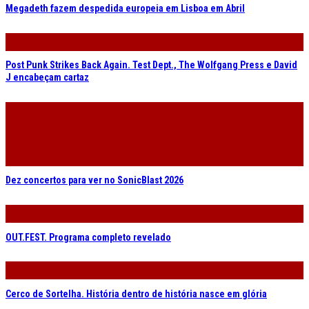
Megadeth fazem despedida europeia em Lisboa em Abril
Post Punk Strikes Back Again. Test Dept., The Wolfgang Press e David
J encabeçam cartaz
Dez concertos para ver no SonicBlast 2026
OUT.FEST. Programa completo revelado
Cerco de Sortelha. História dentro de história nasce em glória