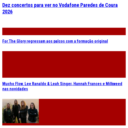
Dez concertos para ver no Vodafone Paredes de Coura
2026
For The Glory regressam aos palcos com a formação original
Mucho Flow. Lee Ranaldo & Leah Singer, Hannah Frances e Milkweed
nas novidades