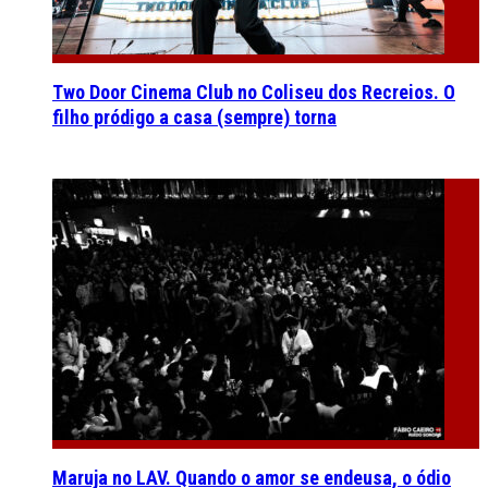
Two Door Cinema Club no Coliseu dos Recreios. O
filho pródigo a casa (sempre) torna
Maruja no LAV. Quando o amor se endeusa, o ódio