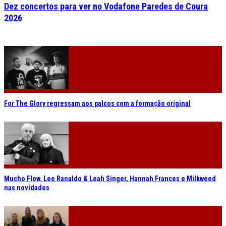
Dez concertos para ver no Vodafone Paredes de Coura
2026
For The Glory regressam aos palcos com a formação original
Mucho Flow. Lee Ranaldo & Leah Singer, Hannah Frances e Milkweed
nas novidades