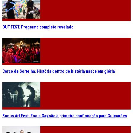
OUT.FEST. Programa completo revelado
Cerco de Sortelha. História dentro de história nasce em glória
Sonus Art Fest. Enola Gay são a primeira confirmação para Guimarães