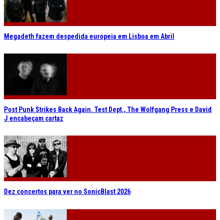
Megadeth fazem despedida europeia em Lisboa em Abril
Post Punk Strikes Back Again. Test Dept., The Wolfgang Press e David
J encabeçam cartaz
Dez concertos para ver no SonicBlast 2026