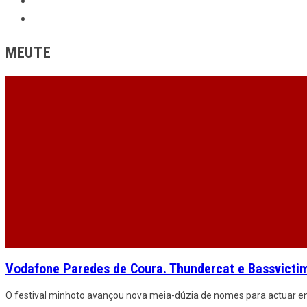
MEUTE
Vodafone Paredes de Coura. Thundercat e Bassvicti
O festival minhoto avançou nova meia-dúzia de nomes para actuar ent