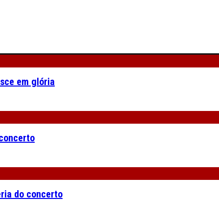
asce em glória
 concerto
eria do concerto