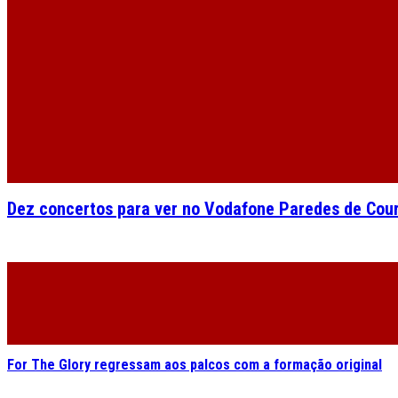
Dez concertos para ver no Vodafone Paredes de Cou
For The Glory regressam aos palcos com a formação original