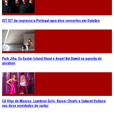
IST IST de regresso a Portugal para dois concertos em Outubro
Park Jiha, Ex-Easter Island Head e Angel Bat Dawid na agenda do
gnration
CA Vilar de Mouros. Lambrini Girls, Kaiser Chiefs e Cabaret Voltaire
nas doze novidades do cartaz