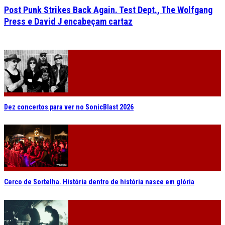
Post Punk Strikes Back Again. Test Dept., The Wolfgang
Press e David J encabeçam cartaz
Dez concertos para ver no SonicBlast 2026
Cerco de Sortelha. História dentro de história nasce em glória