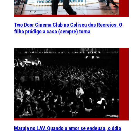
Two Door Cinema Club no Coliseu dos Recreios. O
filho pródigo a casa (sempre) torna
Maruja no LAV. Quando o amor se endeusa, o ódio