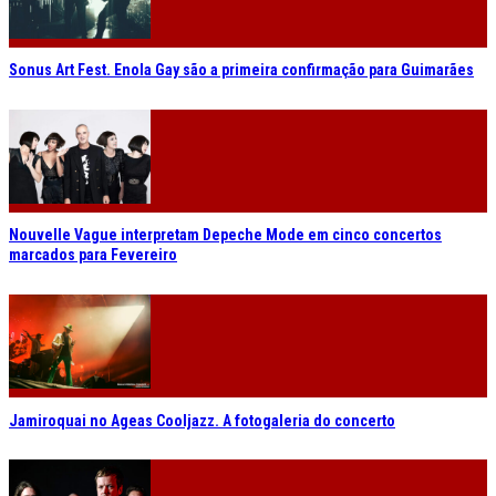
Sonus Art Fest. Enola Gay são a primeira confirmação para Guimarães
Nouvelle Vague interpretam Depeche Mode em cinco concertos
marcados para Fevereiro
Jamiroquai no Ageas Cooljazz. A fotogaleria do concerto