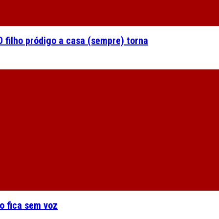
 filho pródigo a casa (sempre) torna
o fica sem voz