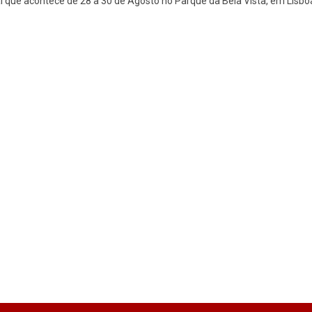
al que acontece de 28 a 30 de Agosto no Parque da Bela Vista, em Lisbo