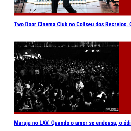
Two Door Cinema Club no Coliseu dos Recreios. O
Maruja no LAV. Quando o amor se endeusa, o ódi