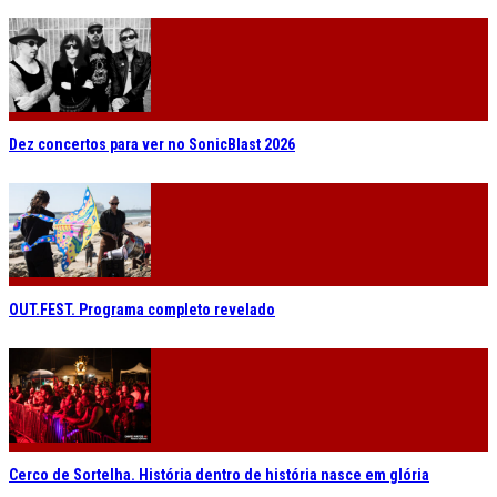
Dez concertos para ver no SonicBlast 2026
OUT.FEST. Programa completo revelado
Cerco de Sortelha. História dentro de história nasce em glória