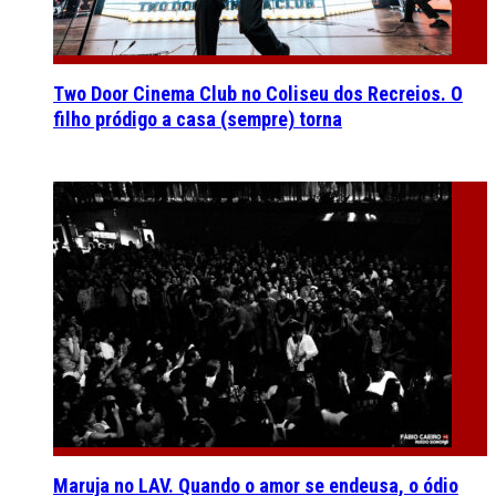
Two Door Cinema Club no Coliseu dos Recreios. O
filho pródigo a casa (sempre) torna
Maruja no LAV. Quando o amor se endeusa, o ódio