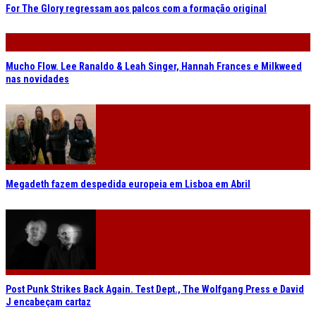
For The Glory regressam aos palcos com a formação original
Mucho Flow. Lee Ranaldo & Leah Singer, Hannah Frances e Milkweed
nas novidades
Megadeth fazem despedida europeia em Lisboa em Abril
Post Punk Strikes Back Again. Test Dept., The Wolfgang Press e David
J encabeçam cartaz