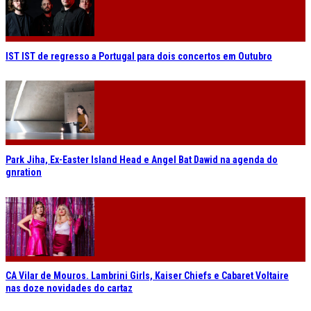
IST IST de regresso a Portugal para dois concertos em Outubro
Park Jiha, Ex-Easter Island Head e Angel Bat Dawid na agenda do
gnration
CA Vilar de Mouros. Lambrini Girls, Kaiser Chiefs e Cabaret Voltaire
nas doze novidades do cartaz