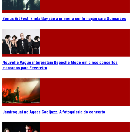
Sonus Art Fest. Enola Gay são a primeira confirmação para Guimarães
Nouvelle Vague interpretam Depeche Mode em cinco concertos
marcados para Fevereiro
Jamiroquai no Ageas Cooljazz. A fotogaleria do concerto