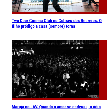
Two Door Cinema Club no Coliseu dos Recreios. O
filho pródigo a casa (sempre) torna
Maruja no LAV. Quando o amor se endeusa, o ódio