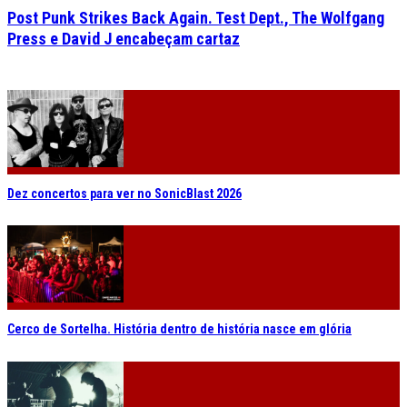
Post Punk Strikes Back Again. Test Dept., The Wolfgang
Press e David J encabeçam cartaz
Dez concertos para ver no SonicBlast 2026
Cerco de Sortelha. História dentro de história nasce em glória