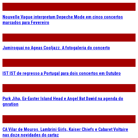
Nouvelle Vague interpretam Depeche Mode em cinco concertos
marcados para Fevereiro
Jamiroquai no Ageas Cooljazz. A fotogaleria do concerto
IST IST de regresso a Portugal para dois concertos em Outubro
Park Jiha, Ex-Easter Island Head e Angel Bat Dawid na agenda do
gnration
CA Vilar de Mouros. Lambrini Girls, Kaiser Chiefs e Cabaret Voltaire
nas doze novidades do cartaz