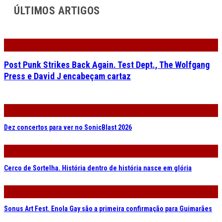
ÚLTIMOS ARTIGOS
Post Punk Strikes Back Again. Test Dept., The Wolfgang
Press e David J encabeçam cartaz
Dez concertos para ver no SonicBlast 2026
Cerco de Sortelha. História dentro de história nasce em glória
Sonus Art Fest. Enola Gay são a primeira confirmação para Guimarães