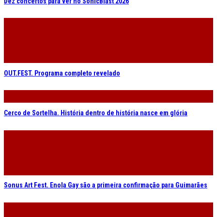
Dez concertos para ver no SonicBlast 2026
OUT.FEST. Programa completo revelado
Cerco de Sortelha. História dentro de história nasce em glória
Sonus Art Fest. Enola Gay são a primeira confirmação para Guimarães