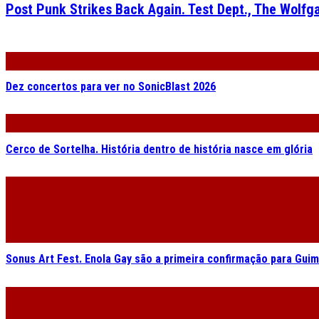
Post Punk Strikes Back Again. Test Dept., The Wolf
Dez concertos para ver no SonicBlast 2026
Cerco de Sortelha. História dentro de história nasce em glória
Sonus Art Fest. Enola Gay são a primeira confirmação para Gui