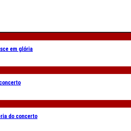
asce em glória
 concerto
eria do concerto