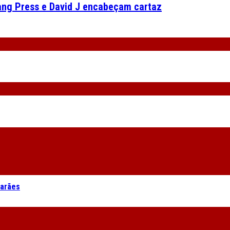
gang Press e David J encabeçam cartaz
marães