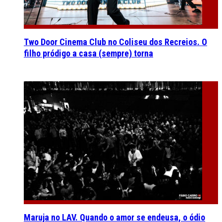
Two Door Cinema Club no Coliseu dos Recreios. O
filho pródigo a casa (sempre) torna
Maruja no LAV. Quando o amor se endeusa, o ódio