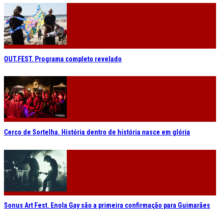
OUT.FEST. Programa completo revelado
Cerco de Sortelha. História dentro de história nasce em glória
Sonus Art Fest. Enola Gay são a primeira confirmação para Guimarães