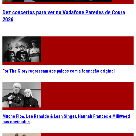
Dez concertos para ver no Vodafone Paredes de Coura
2026
For The Glory regressam aos palcos com a formação original
Mucho Flow. Lee Ranaldo & Leah Singer, Hannah Frances e Milkweed
nas novidades