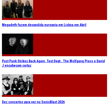
Megadeth fazem despedida europeia em Lisboa em Abril
Post Punk Strikes Back Again. Test Dept., The Wolfgang Press e David
J encabeçam cartaz
Dez concertos para ver no SonicBlast 2026