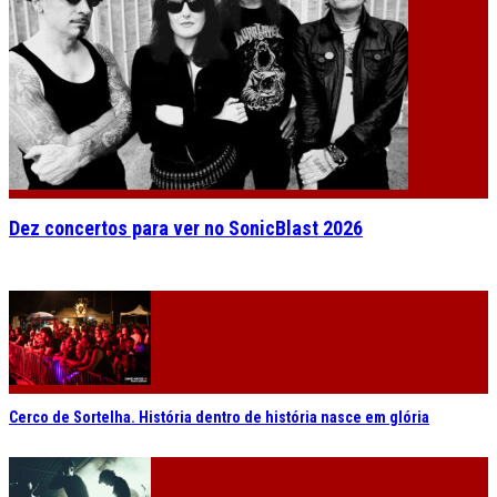
Dez concertos para ver no SonicBlast 2026
Cerco de Sortelha. História dentro de história nasce em glória