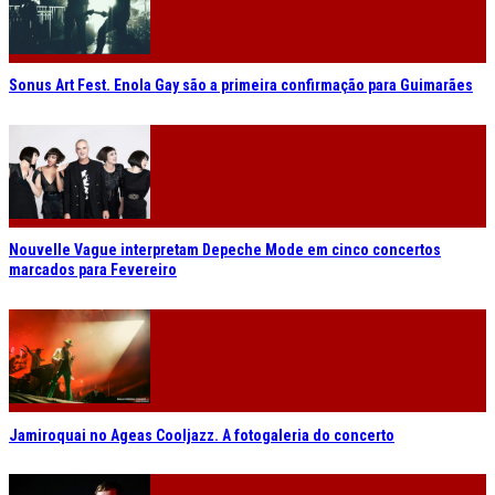
Sonus Art Fest. Enola Gay são a primeira confirmação para Guimarães
Nouvelle Vague interpretam Depeche Mode em cinco concertos
marcados para Fevereiro
Jamiroquai no Ageas Cooljazz. A fotogaleria do concerto