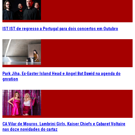
IST IST de regresso a Portugal para dois concertos em Outubro
Park Jiha, Ex-Easter Island Head e Angel Bat Dawid na agenda do
gnration
CA Vilar de Mouros. Lambrini Girls, Kaiser Chiefs e Cabaret Voltaire
nas doze novidades do cartaz