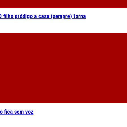
 filho pródigo a casa (sempre) torna
o fica sem voz