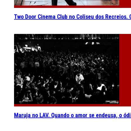
Two Door Cinema Club no Coliseu dos Recreios. O
Maruja no LAV. Quando o amor se endeusa, o ódi