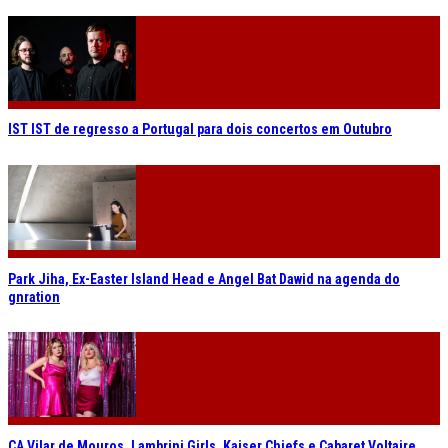
IST IST de regresso a Portugal para dois concertos em Outubro
Park Jiha, Ex-Easter Island Head e Angel Bat Dawid na agenda do
gnration
CA Vilar de Mouros. Lambrini Girls, Kaiser Chiefs e Cabaret Voltaire