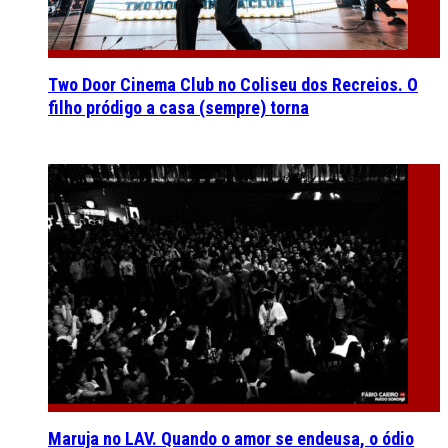
Two Door Cinema Club no Coliseu dos Recreios. O
filho pródigo a casa (sempre) torna
Maruja no LAV. Quando o amor se endeusa, o ódio