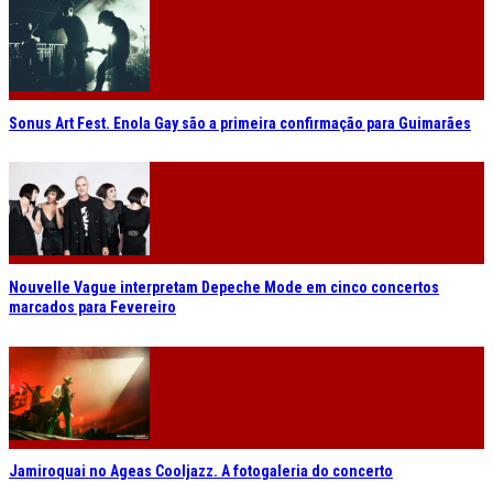
Sonus Art Fest. Enola Gay são a primeira confirmação para Guimarães
Nouvelle Vague interpretam Depeche Mode em cinco concertos
marcados para Fevereiro
Jamiroquai no Ageas Cooljazz. A fotogaleria do concerto