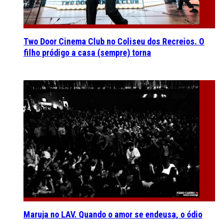
Two Door Cinema Club no Coliseu dos Recreios. O
filho pródigo a casa (sempre) torna
Maruja no LAV. Quando o amor se endeusa, o ódio