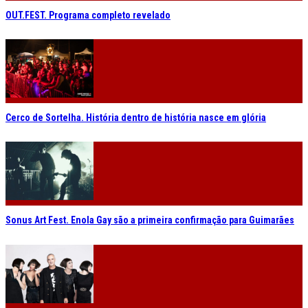
OUT.FEST. Programa completo revelado
Cerco de Sortelha. História dentro de história nasce em glória
Sonus Art Fest. Enola Gay são a primeira confirmação para Guimarães