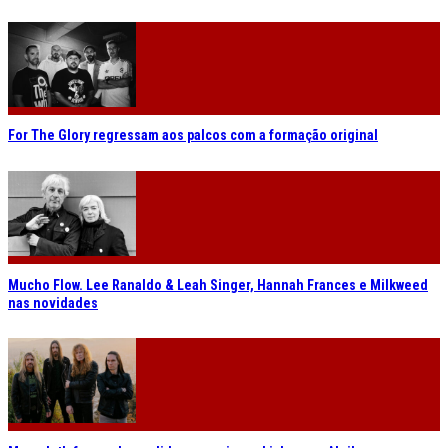
For The Glory regressam aos palcos com a formação original
Mucho Flow. Lee Ranaldo & Leah Singer, Hannah Frances e Milkweed
nas novidades