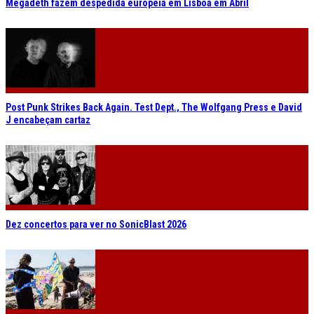
Megadeth fazem despedida europeia em Lisboa em Abril
Post Punk Strikes Back Again. Test Dept., The Wolfgang Press e David
J encabeçam cartaz
Dez concertos para ver no SonicBlast 2026