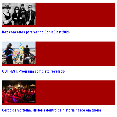
Dez concertos para ver no SonicBlast 2026
OUT.FEST. Programa completo revelado
Cerco de Sortelha. História dentro de história nasce em glória