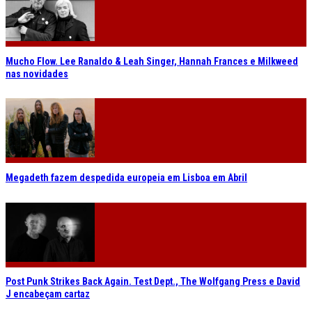
Mucho Flow. Lee Ranaldo & Leah Singer, Hannah Frances e Milkweed
nas novidades
Megadeth fazem despedida europeia em Lisboa em Abril
Post Punk Strikes Back Again. Test Dept., The Wolfgang Press e David
J encabeçam cartaz