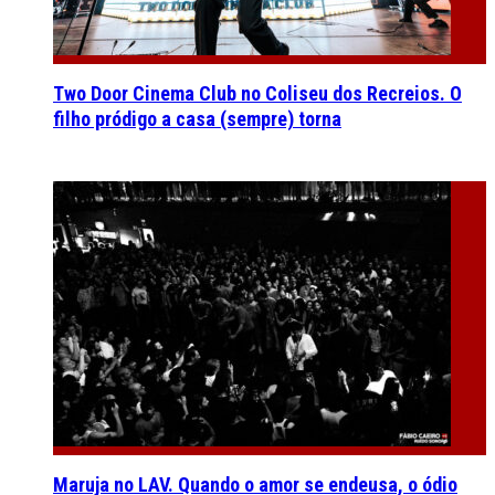
Two Door Cinema Club no Coliseu dos Recreios. O
filho pródigo a casa (sempre) torna
Maruja no LAV. Quando o amor se endeusa, o ódio