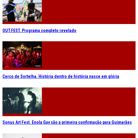
OUT.FEST. Programa completo revelado
Cerco de Sortelha. História dentro de história nasce em glória
Sonus Art Fest. Enola Gay são a primeira confirmação para Guimarães