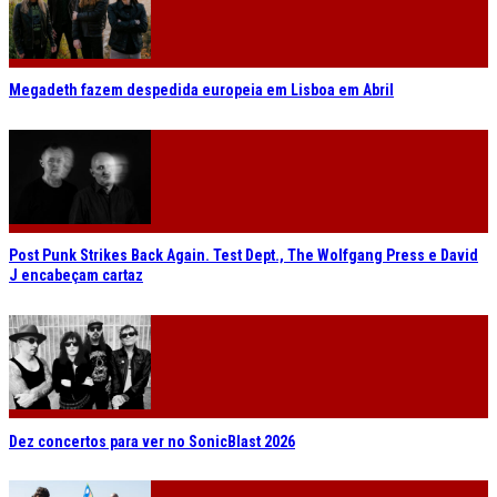
Megadeth fazem despedida europeia em Lisboa em Abril
Post Punk Strikes Back Again. Test Dept., The Wolfgang Press e David
J encabeçam cartaz
Dez concertos para ver no SonicBlast 2026