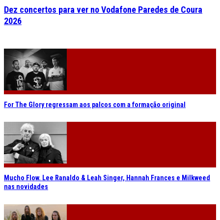
Dez concertos para ver no Vodafone Paredes de Coura
2026
For The Glory regressam aos palcos com a formação original
Mucho Flow. Lee Ranaldo & Leah Singer, Hannah Frances e Milkweed
nas novidades