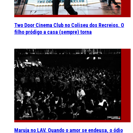
Two Door Cinema Club no Coliseu dos Recreios. O
filho pródigo a casa (sempre) torna
Maruja no LAV. Quando o amor se endeusa, o ódio