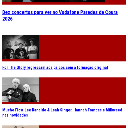
Dez concertos para ver no Vodafone Paredes de Coura
2026
For The Glory regressam aos palcos com a formação original
Mucho Flow. Lee Ranaldo & Leah Singer, Hannah Frances e Milkweed
nas novidades