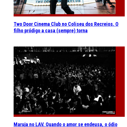
Two Door Cinema Club no Coliseu dos Recreios. O
filho pródigo a casa (sempre) torna
Maruja no LAV. Quando o amor se endeusa, o ódio