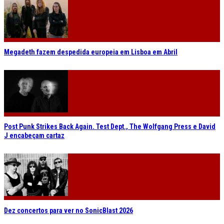
Megadeth fazem despedida europeia em Lisboa em Abril
Post Punk Strikes Back Again. Test Dept., The Wolfgang Press e David
J encabeçam cartaz
Dez concertos para ver no SonicBlast 2026