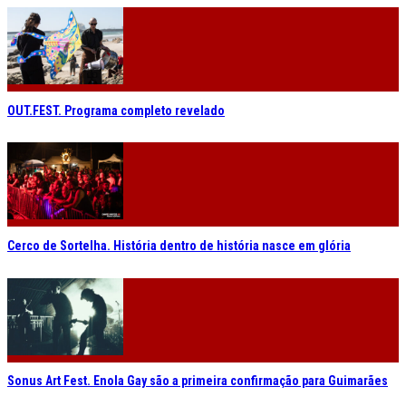
OUT.FEST. Programa completo revelado
Cerco de Sortelha. História dentro de história nasce em glória
Sonus Art Fest. Enola Gay são a primeira confirmação para Guimarães