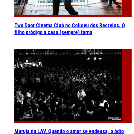
Two Door Cinema Club no Coliseu dos Recreios. O
filho pródigo a casa (sempre) torna
Maruja no LAV. Quando o amor se endeusa, o ódio