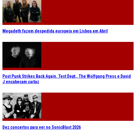
Megadeth fazem despedida europeia em Lisboa em Abril
Post Punk Strikes Back Again. Test Dept., The Wolfgang Press e David
J encabeçam cartaz
Dez concertos para ver no SonicBlast 2026