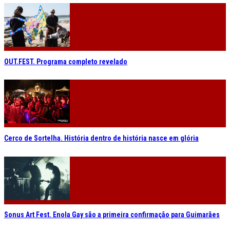
OUT.FEST. Programa completo revelado
Cerco de Sortelha. História dentro de história nasce em glória
Sonus Art Fest. Enola Gay são a primeira confirmação para Guimarães