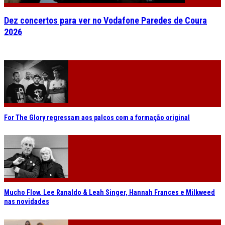
Dez concertos para ver no Vodafone Paredes de Coura
2026
For The Glory regressam aos palcos com a formação original
Mucho Flow. Lee Ranaldo & Leah Singer, Hannah Frances e Milkweed
nas novidades