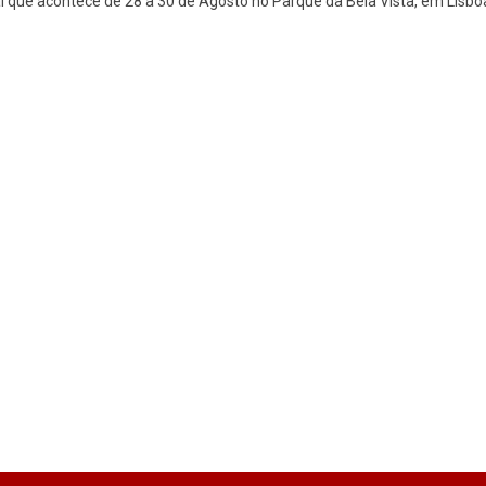
al que acontece de 28 a 30 de Agosto no Parque da Bela Vista, em Lisbo