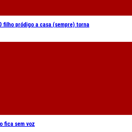
 filho pródigo a casa (sempre) torna
o fica sem voz