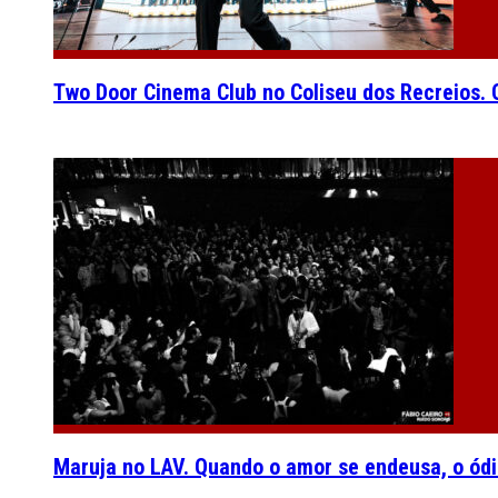
Two Door Cinema Club no Coliseu dos Recreios. O
Maruja no LAV. Quando o amor se endeusa, o ódi