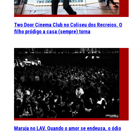
Two Door Cinema Club no Coliseu dos Recreios. O
filho pródigo a casa (sempre) torna
Maruja no LAV. Quando o amor se endeusa, o ódio