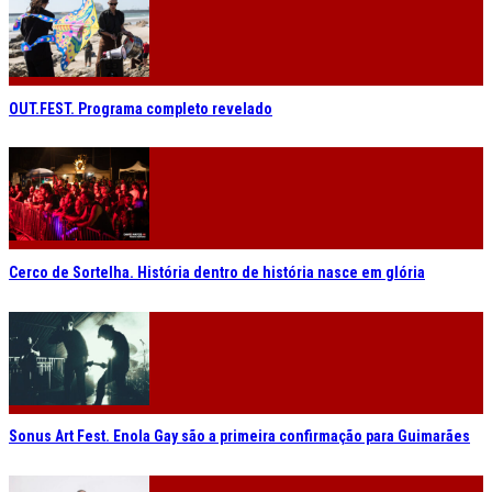
OUT.FEST. Programa completo revelado
Cerco de Sortelha. História dentro de história nasce em glória
Sonus Art Fest. Enola Gay são a primeira confirmação para Guimarães