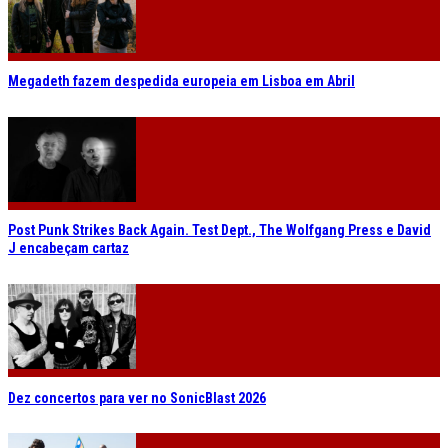
Megadeth fazem despedida europeia em Lisboa em Abril
Post Punk Strikes Back Again. Test Dept., The Wolfgang Press e David
J encabeçam cartaz
Dez concertos para ver no SonicBlast 2026