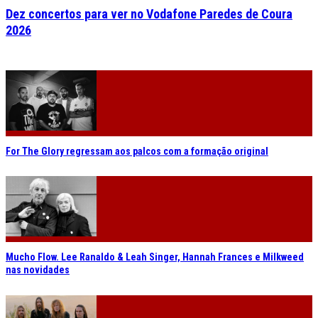
Dez concertos para ver no Vodafone Paredes de Coura
2026
For The Glory regressam aos palcos com a formação original
Mucho Flow. Lee Ranaldo & Leah Singer, Hannah Frances e Milkweed
nas novidades