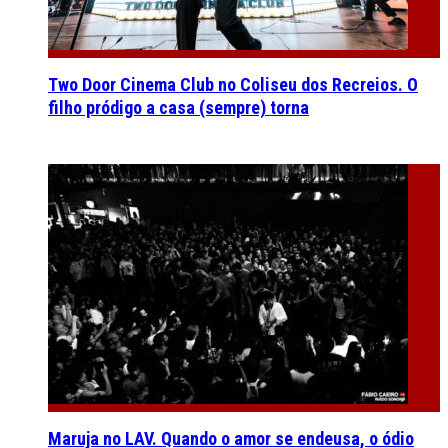
Two Door Cinema Club no Coliseu dos Recreios. O
filho pródigo a casa (sempre) torna
Maruja no LAV. Quando o amor se endeusa, o ódio