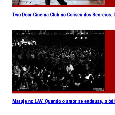
Two Door Cinema Club no Coliseu dos Recreios. O
Maruja no LAV. Quando o amor se endeusa, o ódi