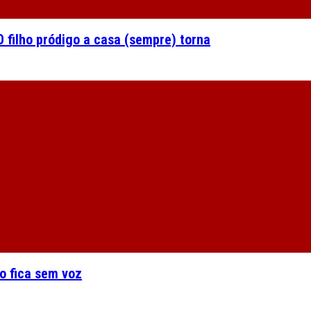
 filho pródigo a casa (sempre) torna
o fica sem voz