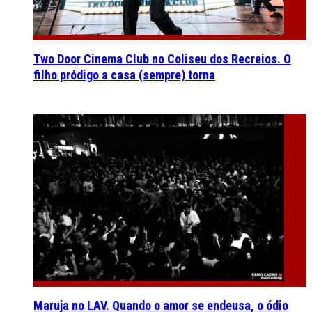
Two Door Cinema Club no Coliseu dos Recreios. O
filho pródigo a casa (sempre) torna
Maruja no LAV. Quando o amor se endeusa, o ódio