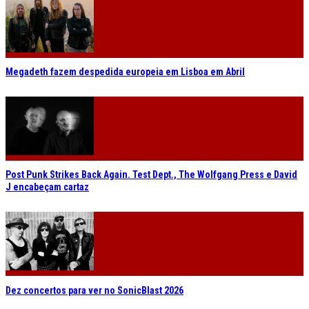
Megadeth fazem despedida europeia em Lisboa em Abril
Post Punk Strikes Back Again. Test Dept., The Wolfgang Press e David
J encabeçam cartaz
Dez concertos para ver no SonicBlast 2026