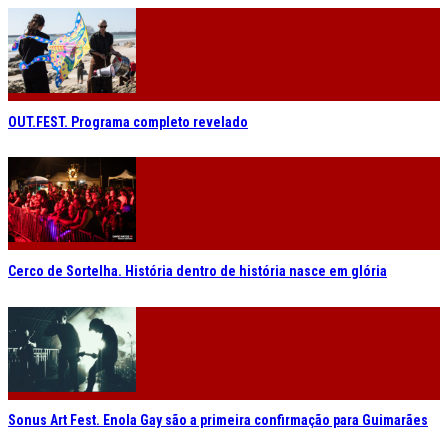
OUT.FEST. Programa completo revelado
Cerco de Sortelha. História dentro de história nasce em glória
Sonus Art Fest. Enola Gay são a primeira confirmação para Guimarães