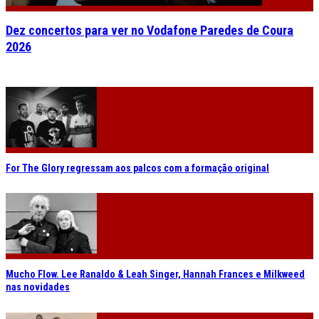
Dez concertos para ver no Vodafone Paredes de Coura
2026
For The Glory regressam aos palcos com a formação original
Mucho Flow. Lee Ranaldo & Leah Singer, Hannah Frances e Milkweed
nas novidades