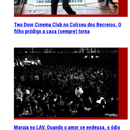
Two Door Cinema Club no Coliseu dos Recreios. O
filho pródigo a casa (sempre) torna
Maruja no LAV. Quando o amor se endeusa, o ódio