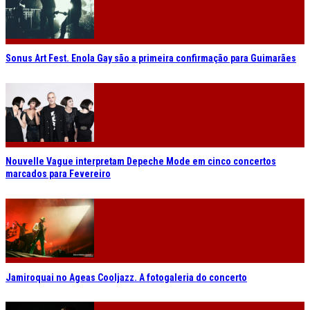
Sonus Art Fest. Enola Gay são a primeira confirmação para Guimarães
Nouvelle Vague interpretam Depeche Mode em cinco concertos
marcados para Fevereiro
Jamiroquai no Ageas Cooljazz. A fotogaleria do concerto