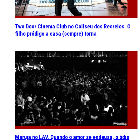
Two Door Cinema Club no Coliseu dos Recreios. O
filho pródigo a casa (sempre) torna
Maruja no LAV. Quando o amor se endeusa, o ódio