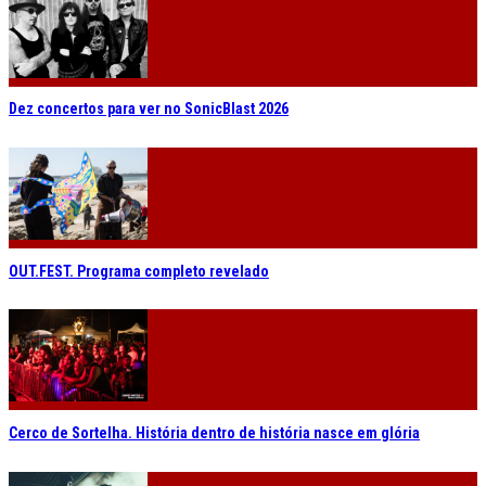
Dez concertos para ver no SonicBlast 2026
OUT.FEST. Programa completo revelado
Cerco de Sortelha. História dentro de história nasce em glória