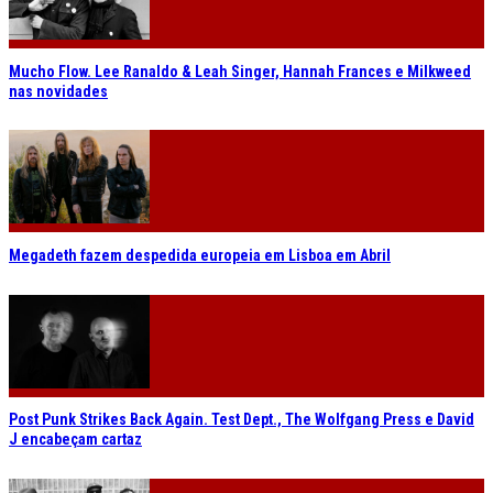
Mucho Flow. Lee Ranaldo & Leah Singer, Hannah Frances e Milkweed
nas novidades
Megadeth fazem despedida europeia em Lisboa em Abril
Post Punk Strikes Back Again. Test Dept., The Wolfgang Press e David
J encabeçam cartaz