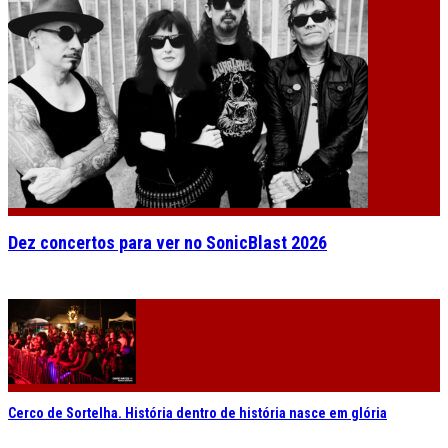
Dez concertos para ver no SonicBlast 2026
Cerco de Sortelha. História dentro de história nasce em glória