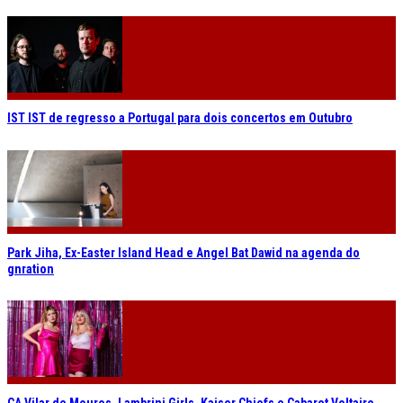
IST IST de regresso a Portugal para dois concertos em Outubro
Park Jiha, Ex-Easter Island Head e Angel Bat Dawid na agenda do
gnration
CA Vilar de Mouros. Lambrini Girls, Kaiser Chiefs e Cabaret Voltaire