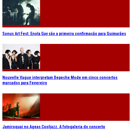
Sonus Art Fest. Enola Gay são a primeira confirmação para Guimarães
Nouvelle Vague interpretam Depeche Mode em cinco concertos
marcados para Fevereiro
Jamiroquai no Ageas Cooljazz. A fotogaleria do concerto