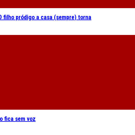
 filho pródigo a casa (sempre) torna
o fica sem voz