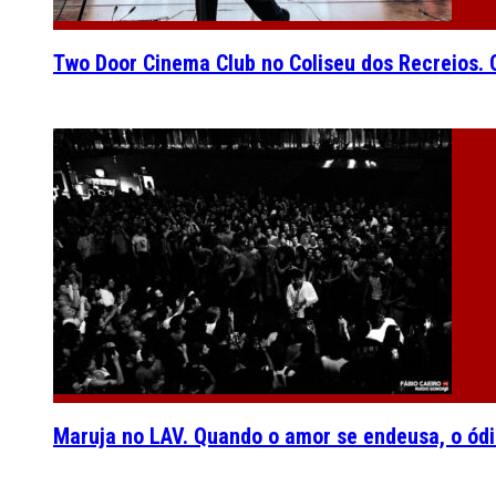
Two Door Cinema Club no Coliseu dos Recreios. O
Maruja no LAV. Quando o amor se endeusa, o ódi