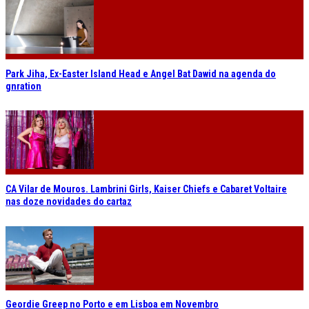
Park Jiha, Ex-Easter Island Head e Angel Bat Dawid na agenda do
gnration
CA Vilar de Mouros. Lambrini Girls, Kaiser Chiefs e Cabaret Voltaire
nas doze novidades do cartaz
Geordie Greep no Porto e em Lisboa em Novembro