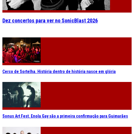
Dez concertos para ver no SonicBlast 2026
Cerco de Sortelha. História dentro de história nasce em glória
Sonus Art Fest. Enola Gay são a primeira confirmação para Guimarães