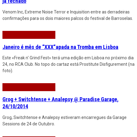
já fechado
Venom Inc, Extreme Noise Terror e Inquisition entre as derradeiras
confirmações para os dois maiores palcos do festival de Barroselas.
Janeiro é mês de “XXX”apada na Tromba em Lisboa
Este «Freak n' Grind Fest» terá uma edição em Lisboa no próximo dia
24, no RCA Club. No topo do cartaz está Prostitute Disfigurement (na
foto).
Grog + Switchtense + Analepsy @ Paradise Garage,
24/10/2014
Grog, Switchtense e Analepsy estiveram encarregues da Garage
Sessions de 24 de Outubro.