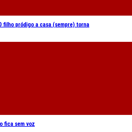
 filho pródigo a casa (sempre) torna
o fica sem voz