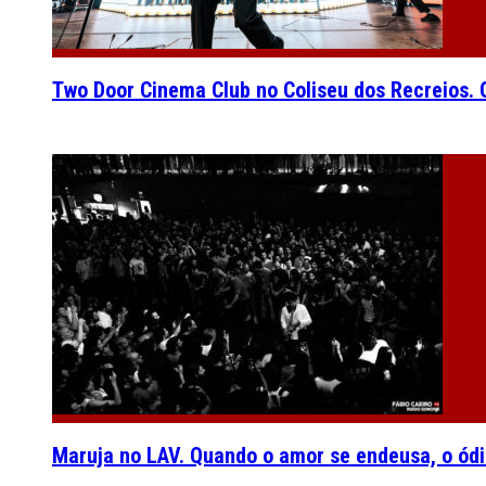
Two Door Cinema Club no Coliseu dos Recreios. O
Maruja no LAV. Quando o amor se endeusa, o ódi