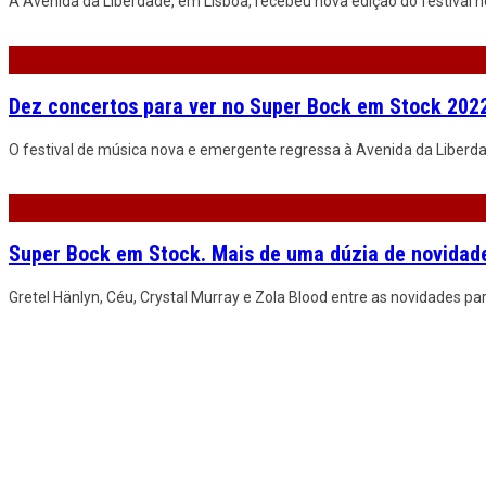
A Avenida da Liberdade, em Lisboa, recebeu nova edição do festival 
Dez concertos para ver no Super Bock em Stock 202
O festival de música nova e emergente regressa à Avenida da Liberda
Super Bock em Stock. Mais de uma dúzia de novidad
Gretel Hänlyn, Céu, Crystal Murray e Zola Blood entre as novidades p