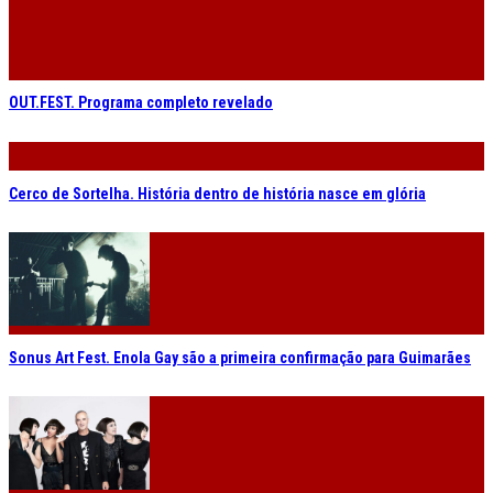
OUT.FEST. Programa completo revelado
Cerco de Sortelha. História dentro de história nasce em glória
Sonus Art Fest. Enola Gay são a primeira confirmação para Guimarães