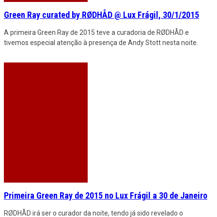
Green Ray curated by RØDHÅD @ Lux Frágil, 30/1/2015
A primeira Green Ray de 2015 teve a curadoria de RØDHÅD e
tivemos especial atenção à presença de Andy Stott nesta noite.
Primeira Green Ray de 2015 no Lux Frágil a 30 de Janeiro
RØDHÅD irá ser o curador da noite, tendo já sido revelado o