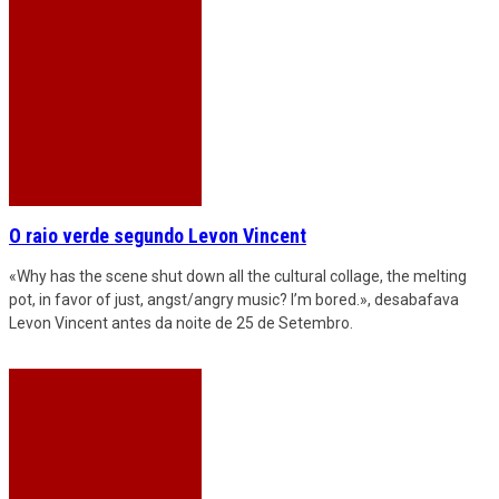
O raio verde segundo Levon Vincent
«Why has the scene shut down all the cultural collage, the melting
pot, in favor of just, angst/angry music? I’m bored.», desabafava
Levon Vincent antes da noite de 25 de Setembro.