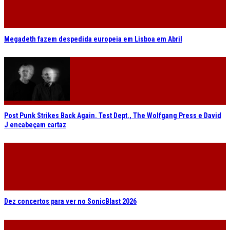
Megadeth fazem despedida europeia em Lisboa em Abril
Post Punk Strikes Back Again. Test Dept., The Wolfgang Press e David
J encabeçam cartaz
Dez concertos para ver no SonicBlast 2026