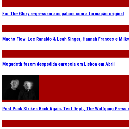
For The Glory regressam aos palcos com a formação original
Mucho Flow. Lee Ranaldo & Leah Singer, Hannah Frances e Milk
Megadeth fazem despedida europeia em Lisboa em Abril
Post Punk Strikes Back Again. Test Dept., The Wolfgang Press 