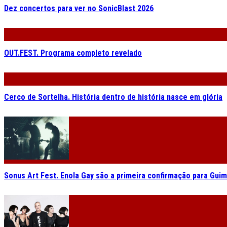
Dez concertos para ver no SonicBlast 2026
OUT.FEST. Programa completo revelado
Cerco de Sortelha. História dentro de história nasce em glória
Sonus Art Fest. Enola Gay são a primeira confirmação para Gui