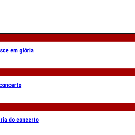
asce em glória
 concerto
eria do concerto