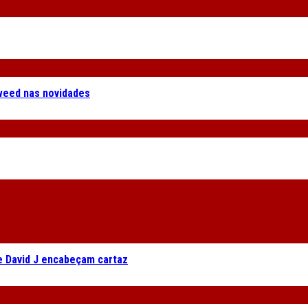
weed nas novidades
e David J encabeçam cartaz