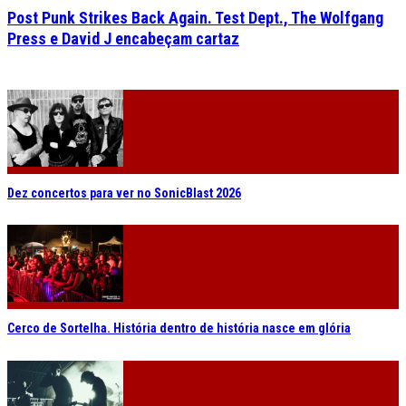
Post Punk Strikes Back Again. Test Dept., The Wolfgang
Press e David J encabeçam cartaz
Dez concertos para ver no SonicBlast 2026
Cerco de Sortelha. História dentro de história nasce em glória