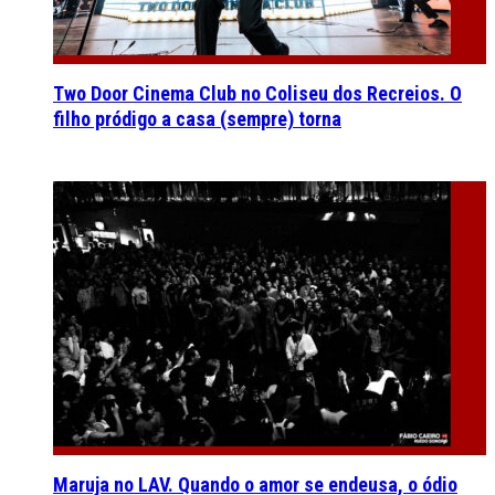
Two Door Cinema Club no Coliseu dos Recreios. O
filho pródigo a casa (sempre) torna
Maruja no LAV. Quando o amor se endeusa, o ódio