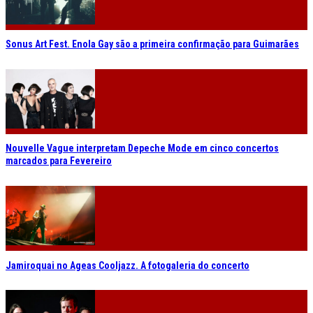
Sonus Art Fest. Enola Gay são a primeira confirmação para Guimarães
Nouvelle Vague interpretam Depeche Mode em cinco concertos
marcados para Fevereiro
Jamiroquai no Ageas Cooljazz. A fotogaleria do concerto