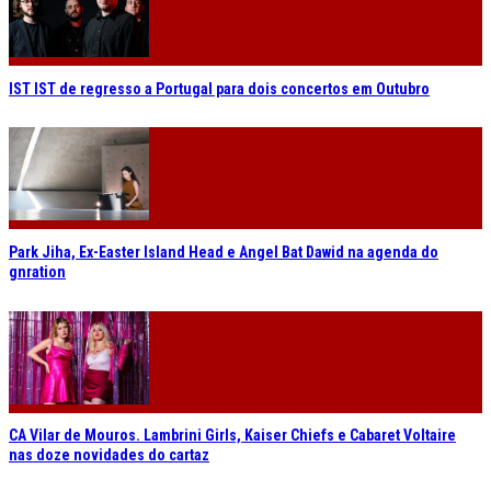
IST IST de regresso a Portugal para dois concertos em Outubro
Park Jiha, Ex-Easter Island Head e Angel Bat Dawid na agenda do
gnration
CA Vilar de Mouros. Lambrini Girls, Kaiser Chiefs e Cabaret Voltaire
nas doze novidades do cartaz