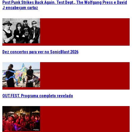
Post Punk Strikes Back Again. Test Dept., The Wolfgang Press e David
J encabeçam cartaz
Dez concertos para ver no SonicBlast 2026
OUT.FEST. Programa completo revelado