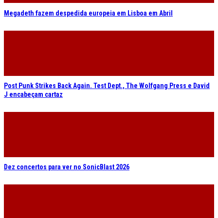
Megadeth fazem despedida europeia em Lisboa em Abril
Post Punk Strikes Back Again. Test Dept., The Wolfgang Press e David
J encabeçam cartaz
Dez concertos para ver no SonicBlast 2026