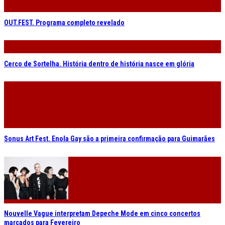
OUT.FEST. Programa completo revelado
Cerco de Sortelha. História dentro de história nasce em glória
Sonus Art Fest. Enola Gay são a primeira confirmação para Guimarães
Nouvelle Vague interpretam Depeche Mode em cinco concertos
marcados para Fevereiro