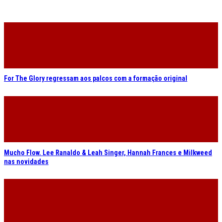
For The Glory regressam aos palcos com a formação original
Mucho Flow. Lee Ranaldo & Leah Singer, Hannah Frances e Milkweed
nas novidades