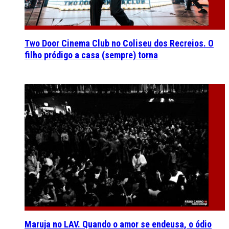
Two Door Cinema Club no Coliseu dos Recreios. O
filho pródigo a casa (sempre) torna
Maruja no LAV. Quando o amor se endeusa, o ódio