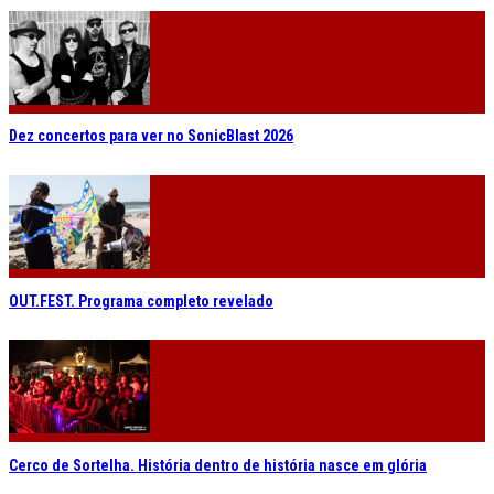
Dez concertos para ver no SonicBlast 2026
OUT.FEST. Programa completo revelado
Cerco de Sortelha. História dentro de história nasce em glória