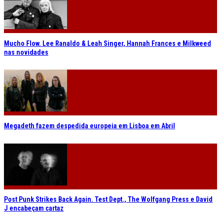
Mucho Flow. Lee Ranaldo & Leah Singer, Hannah Frances e Milkweed
nas novidades
Megadeth fazem despedida europeia em Lisboa em Abril
Post Punk Strikes Back Again. Test Dept., The Wolfgang Press e David
J encabeçam cartaz