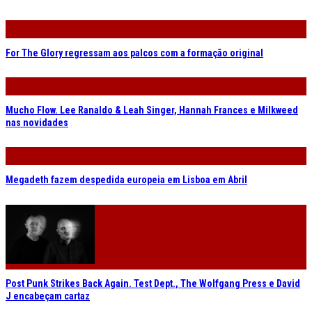
For The Glory regressam aos palcos com a formação original
Mucho Flow. Lee Ranaldo & Leah Singer, Hannah Frances e Milkweed
nas novidades
Megadeth fazem despedida europeia em Lisboa em Abril
Post Punk Strikes Back Again. Test Dept., The Wolfgang Press e David
J encabeçam cartaz