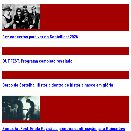
Dez concertos para ver no SonicBlast 2026
OUT.FEST. Programa completo revelado
Cerco de Sortelha. História dentro de história nasce em glória
Sonus Art Fest. Enola Gay são a primeira confirmação para Guimarães