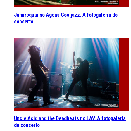
Jamiroquai no Ageas Cooljazz. A fotogaleria do
concerto
Uncle Acid and the Deadbeats no LAV. A fotogaleria
do concerto