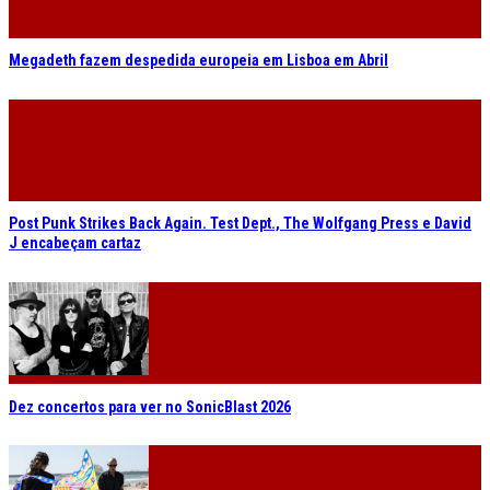
Megadeth fazem despedida europeia em Lisboa em Abril
Post Punk Strikes Back Again. Test Dept., The Wolfgang Press e David
J encabeçam cartaz
Dez concertos para ver no SonicBlast 2026