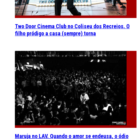
Two Door Cinema Club no Coliseu dos Recreios. O
filho pródigo a casa (sempre) torna
Maruja no LAV. Quando o amor se endeusa, o ódio