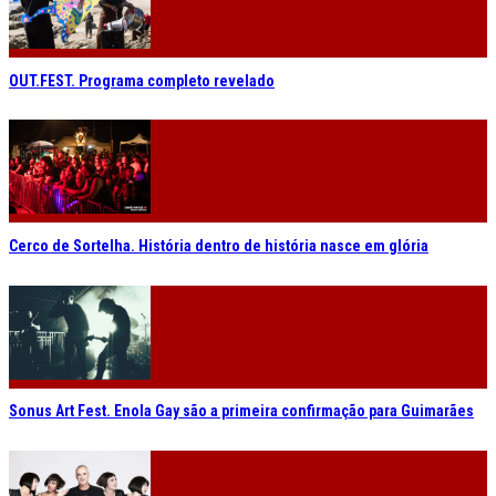
OUT.FEST. Programa completo revelado
Cerco de Sortelha. História dentro de história nasce em glória
Sonus Art Fest. Enola Gay são a primeira confirmação para Guimarães