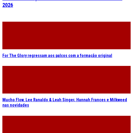
2026
For The Glory regressam aos palcos com a formação original
Mucho Flow. Lee Ranaldo & Leah Singer, Hannah Frances e Milkweed
nas novidades