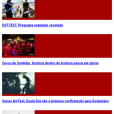
OUT.FEST. Programa completo revelado
Cerco de Sortelha. História dentro de história nasce em glória
Sonus Art Fest. Enola Gay são a primeira confirmação para Guimarães