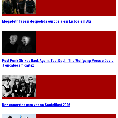
Megadeth fazem despedida europeia em Lisboa em Abril
Post Punk Strikes Back Again. Test Dept., The Wolfgang Press e David
J encabeçam cartaz
Dez concertos para ver no SonicBlast 2026