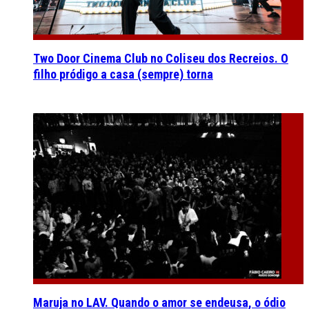
Two Door Cinema Club no Coliseu dos Recreios. O
filho pródigo a casa (sempre) torna
Maruja no LAV. Quando o amor se endeusa, o ódio