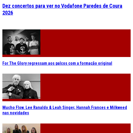
Dez concertos para ver no Vodafone Paredes de Coura
2026
For The Glory regressam aos palcos com a formação original
Mucho Flow. Lee Ranaldo & Leah Singer, Hannah Frances e Milkweed
nas novidades