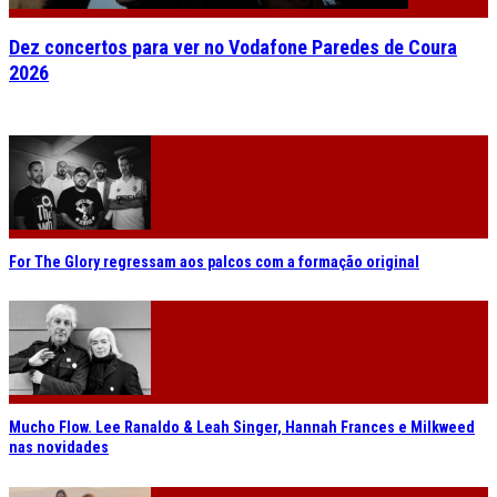
Dez concertos para ver no Vodafone Paredes de Coura
2026
For The Glory regressam aos palcos com a formação original
Mucho Flow. Lee Ranaldo & Leah Singer, Hannah Frances e Milkweed
nas novidades