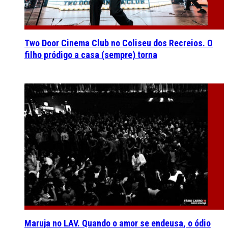
Two Door Cinema Club no Coliseu dos Recreios. O
filho pródigo a casa (sempre) torna
Maruja no LAV. Quando o amor se endeusa, o ódio