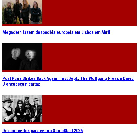
Megadeth fazem despedida europeia em Lisboa em Abril
Post Punk Strikes Back Again. Test Dept., The Wolfgang Press e David
J encabeçam cartaz
Dez concertos para ver no SonicBlast 2026