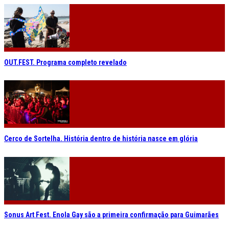
OUT.FEST. Programa completo revelado
Cerco de Sortelha. História dentro de história nasce em glória
Sonus Art Fest. Enola Gay são a primeira confirmação para Guimarães