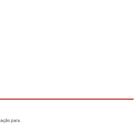
cação para
...