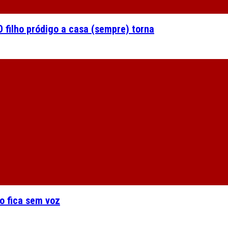
 filho pródigo a casa (sempre) torna
o fica sem voz