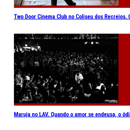
Two Door Cinema Club no Coliseu dos Recreios. O
Maruja no LAV. Quando o amor se endeusa, o ódi